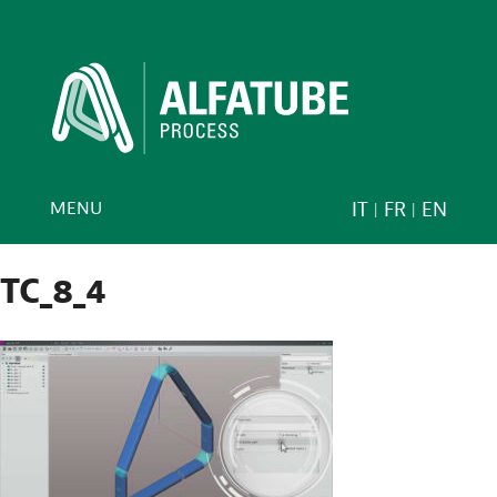
MENU
IT
FR
EN
TC_8_4