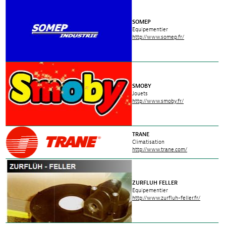
SOMEP
Equipementier
http://www.somep.fr/
SMOBY
Jouets
http://www.smoby.fr/
TRANE
Climatisation
http://www.trane.com/
ZURFLUH FELLER
Equipementier
http://www.zurfluh-feller.fr/