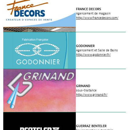
FRANCE DECORS
Agencement de magasin
http://www.francedecors.com/
GODONNIER
Agencement et Salle de Bains
http://www.godonnier.fr/
GRINAND
sous-traitance
http://www.grinand.fr/
GUERRAZ BENTELER