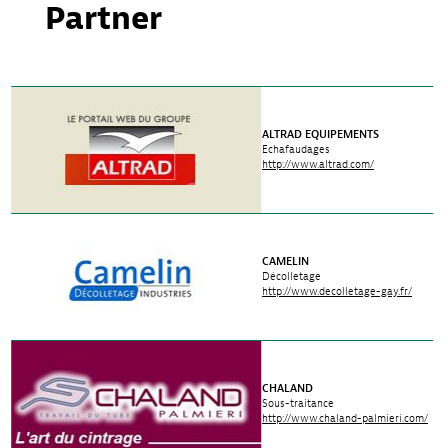
Partner
ALTRAD EQUIPEMENTS
Echafaudages
http://www.altrad.com/
CAMELIN
Décolletage
http://www.decolletage-gay.fr/
CHALAND
Sous-traitance
http://www.chaland-palmieri.com/