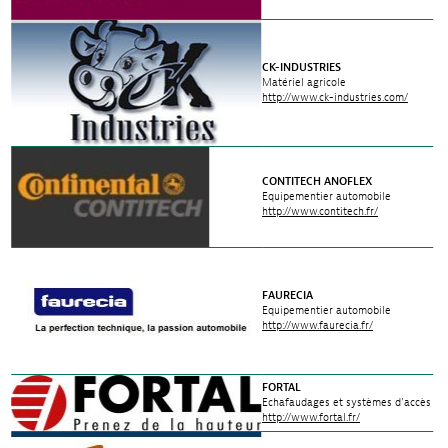
CK-INDUSTRIES
Matériel agricole
http://www.ck-industries.com/
CONTITECH ANOFLEX
Equipementier automobile
http://www.contitech.fr/
FAURECIA
Equipementier automobile
http://www.faurecia.fr/
FORTAL
Echafaudages et systèmes d’accès
http://www.fortal.fr/