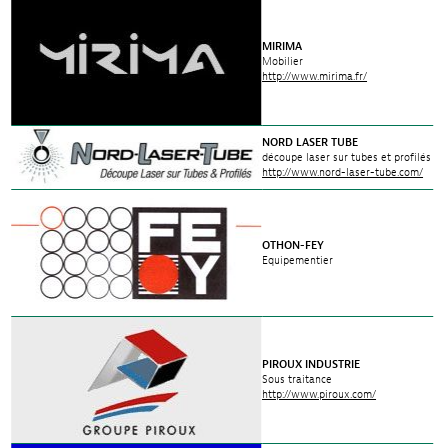
MIRIMA
Mobilier
http://www.mirima.fr/
NORD LASER TUBE
découpe laser sur tubes et profilés
http://www.nord-laser-tube.com/
OTHON-FEY
Equipementier
PIROUX INDUSTRIE
Sous traitance
http://www.piroux.com/