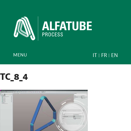
MENU
IT
FR
EN
TC_8_4