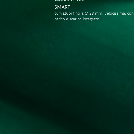
SMART
curvatubi fino a ∅ 28 mm. velocissima. con
carico e scarico integrato