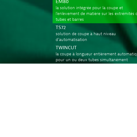
EM80
la solution intégrée pour la coupe et
l’enlèvement de matière sur les extrémités 
tubes et barres
TS72
solution de coupe à haut niveau
d’automatisation
TWINCUT
la coupe à longueur entièrement automati
pour un ou deux tubes simultanément