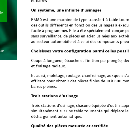
et barres
Un système, une infinité d’usinages
de
EM80 est une machine de type transfert à table tourn
des outils différents en fonction des usinages à exécut
facile à programmer. Elle a été spécialement conçue 
sans surveillance, de pièces en acier, usinées aux extr
au secteur automobile et à celui des composants pneu
que
Choisissez votre configuration parmi celles possi
Coupe à longueur, ébauche et finition par plongée, dé
et fraisage radiaux.
Et aussi, moletage, roulage, chanfreinage, auxquels s’
efficace pour obtenir des pièces finies de 10 à 600 mm
barres pleines.
Trois stations d’usinage
Trois stations d’usinage, chacune équipée d’outils app
simultanément sur une table tournante qui déplace les
déchargement automatique.
Qualité des pièces mesurée et certifiée