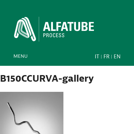
MENU
IT
FR
EN
B150CCURVA-gallery