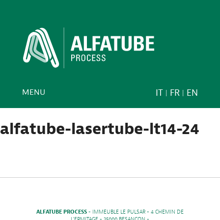
MENU
IT
FR
EN
alfatube-lasertube-lt14-24
ALFATUBE PROCESS
- IMMEUBLE LE PULSAR - 4 CHEMIN DE
L'ERMITAGE - 25000 BESANCON -