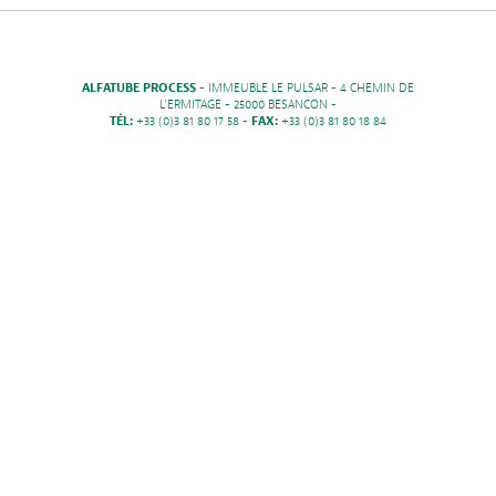
ALFATUBE PROCESS
- IMMEUBLE LE PULSAR - 4 CHEMIN DE
L'ERMITAGE - 25000 BESANCON -
TÉL:
+33 (0)3 81 80 17 58 -
FAX:
+33 (0)3 81 80 18 84