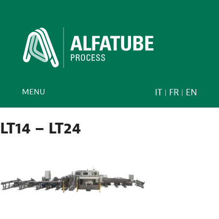
MENU
IT
FR
EN
LT14 – LT24