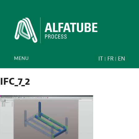
MENU
IT
FR
EN
IFC_7_2