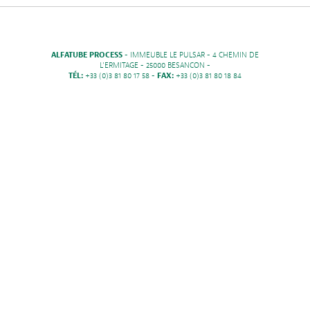
ALFATUBE PROCESS
- IMMEUBLE LE PULSAR - 4 CHEMIN DE
L'ERMITAGE - 25000 BESANCON -
TÉL:
+33 (0)3 81 80 17 58 -
FAX:
+33 (0)3 81 80 18 84