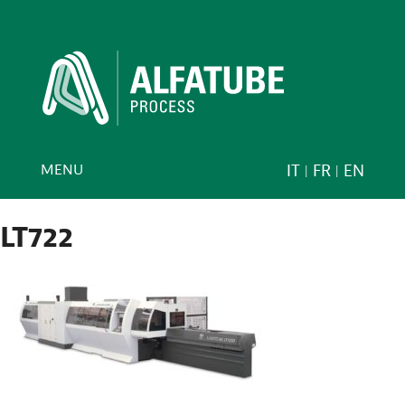
MENU
IT
FR
EN
LT722