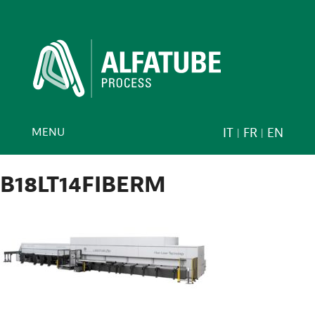
MENU
IT
FR
EN
B18LT14FIBERM