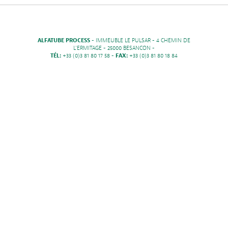
ALFATUBE PROCESS
- IMMEUBLE LE PULSAR - 4 CHEMIN DE
L'ERMITAGE - 25000 BESANCON -
TÉL:
+33 (0)3 81 80 17 58 -
FAX:
+33 (0)3 81 80 18 84