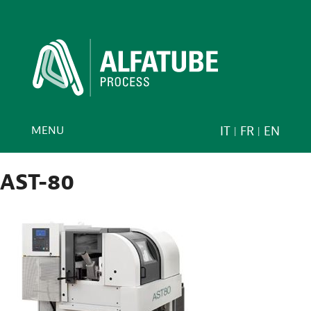
MENU
IT
FR
EN
AST-80