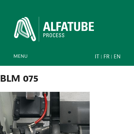
MENU
IT
FR
EN
BLM 075