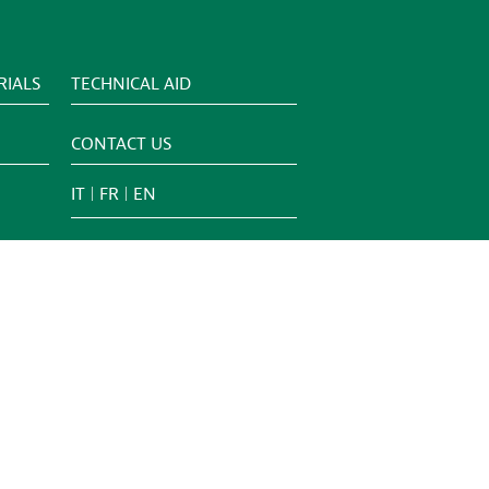
IALS
TECHNICAL AID
CONTACT US
IT
FR
EN