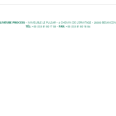
LFATUBE PROCESS
- IMMEUBLE LE PULSAR - 4 CHEMIN DE L'ERMITAGE - 25000 BESANCON
TÉL:
+33 (0)3 81 80 17 58 -
FAX:
+33 (0)3 81 80 18 84