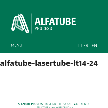
MENU
IT
FR
EN
alfatube-lasertube-lt14-24
ALFATUBE PROCESS
- IMMEUBLE LE PULSAR - 4 CHEMIN DE
L'ERMITAGE - 25000 BESANCON -