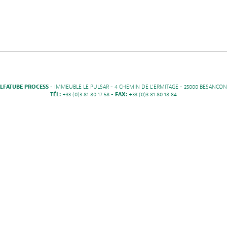
LFATUBE PROCESS
- IMMEUBLE LE PULSAR - 4 CHEMIN DE L'ERMITAGE - 25000 BESANCON
TÉL:
+33 (0)3 81 80 17 58 -
FAX:
+33 (0)3 81 80 18 84