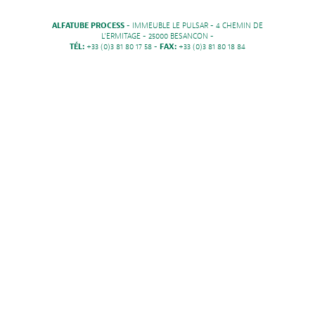
ALFATUBE PROCESS
- IMMEUBLE LE PULSAR - 4 CHEMIN DE
L'ERMITAGE - 25000 BESANCON -
TÉL:
+33 (0)3 81 80 17 58 -
FAX:
+33 (0)3 81 80 18 84