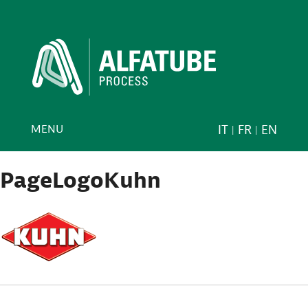
MENU
IT
FR
EN
PageLogoKuhn