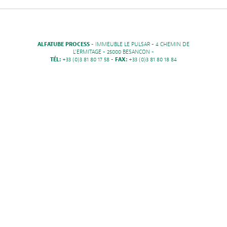
ALFATUBE PROCESS
- IMMEUBLE LE PULSAR - 4 CHEMIN DE
L'ERMITAGE - 25000 BESANCON -
TÉL:
+33 (0)3 81 80 17 58 -
FAX:
+33 (0)3 81 80 18 84