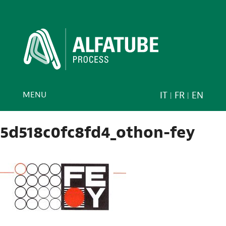
MENU
IT
FR
EN
5d518c0fc8fd4_othon-fey