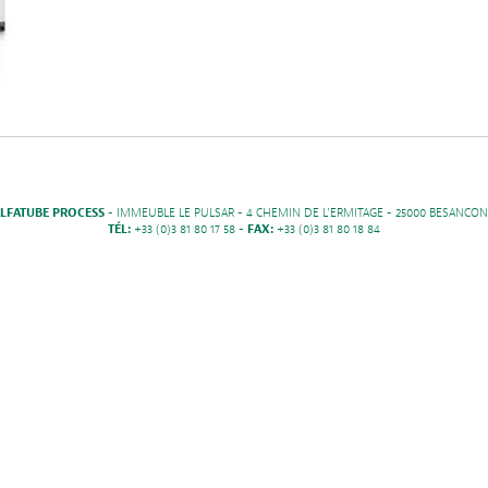
LFATUBE PROCESS
- IMMEUBLE LE PULSAR - 4 CHEMIN DE L'ERMITAGE - 25000 BESANCON
TÉL:
+33 (0)3 81 80 17 58 -
FAX:
+33 (0)3 81 80 18 84