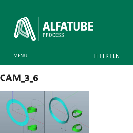
MENU
IT
FR
EN
CAM_3_6