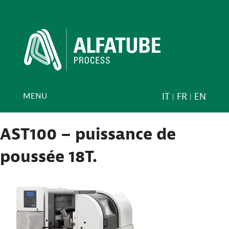
MENU
IT
FR
EN
AST100 – puissance de
poussée 18T.