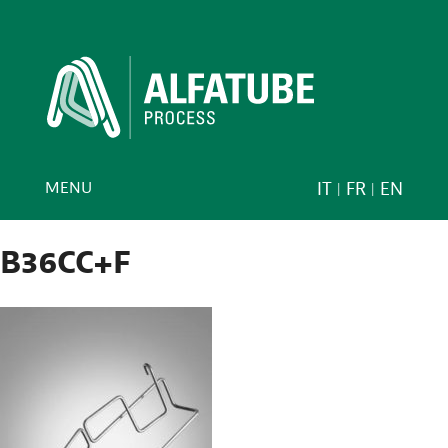
MENU
IT
FR
EN
B36CC+F