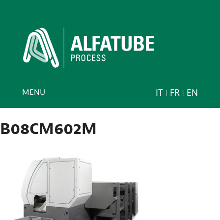
MENU
IT
FR
EN
B08CM602M