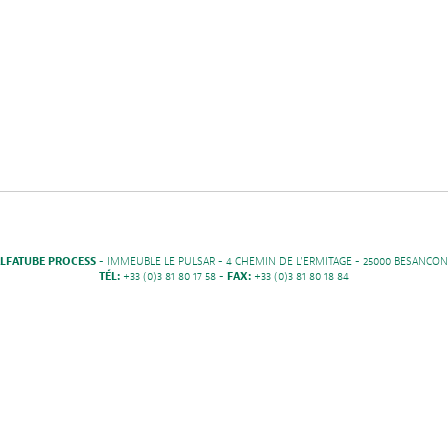
LFATUBE PROCESS
- IMMEUBLE LE PULSAR - 4 CHEMIN DE L'ERMITAGE - 25000 BESANCON
TÉL:
+33 (0)3 81 80 17 58 -
FAX:
+33 (0)3 81 80 18 84