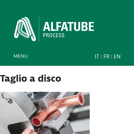
MENU
IT
FR
EN
Taglio a disco