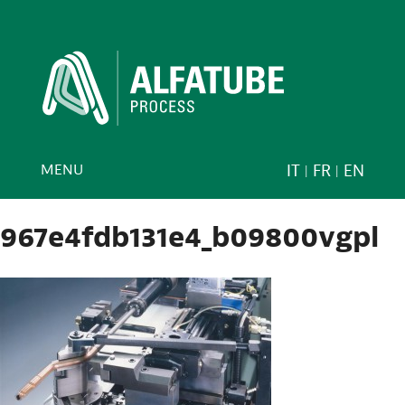
MENU
IT
FR
EN
967e4fdb131e4_b09800vgpl