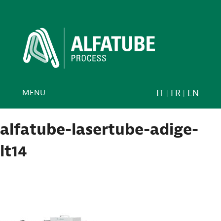
MENU
IT
FR
EN
alfatube-lasertube-adige-
lt14