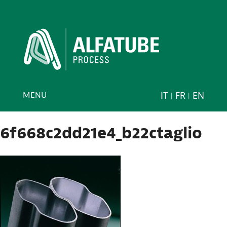
MENU
IT
FR
EN
6f668c2dd21e4_b22ctaglio