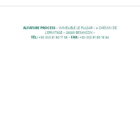
ALFATUBE PROCESS
- IMMEUBLE LE PULSAR - 4 CHEMIN DE
L'ERMITAGE - 25000 BESANCON -
TÉL:
+33 (0)3 81 80 17 58 -
FAX:
+33 (0)3 81 80 18 84