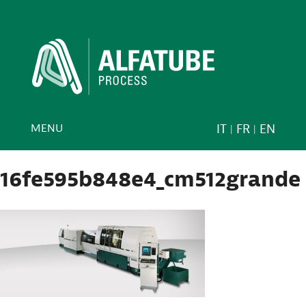
MENU
IT
FR
EN
16fe595b848e4_cm512grande