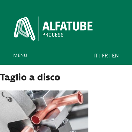
MENU
IT
FR
EN
Taglio a disco