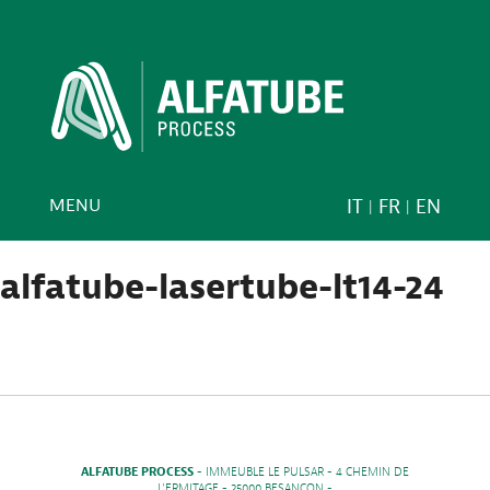
MENU
IT
FR
EN
alfatube-lasertube-lt14-24
ALFATUBE PROCESS
- IMMEUBLE LE PULSAR - 4 CHEMIN DE
L'ERMITAGE - 25000 BESANCON -