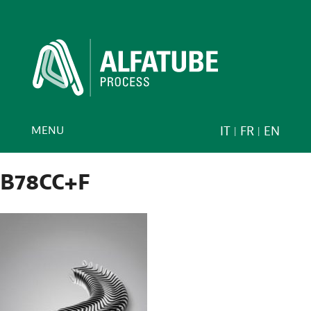
MENU
IT
FR
EN
B78CC+F