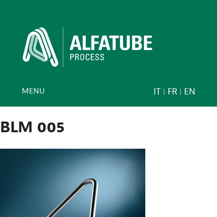
MENU
IT
FR
EN
BLM 005