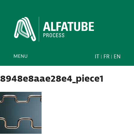
MENU
IT
FR
EN
8948e8aae28e4_piece1