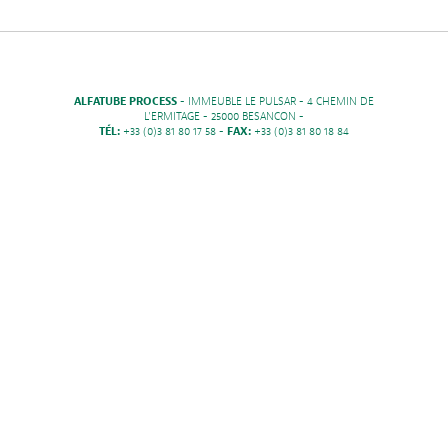
ALFATUBE PROCESS
- IMMEUBLE LE PULSAR - 4 CHEMIN DE
L'ERMITAGE - 25000 BESANCON -
TÉL:
+33 (0)3 81 80 17 58 -
FAX:
+33 (0)3 81 80 18 84