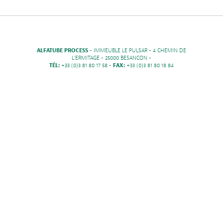
ALFATUBE PROCESS
- IMMEUBLE LE PULSAR - 4 CHEMIN DE
L'ERMITAGE - 25000 BESANCON -
TÉL:
+33 (0)3 81 80 17 58 -
FAX:
+33 (0)3 81 80 18 84