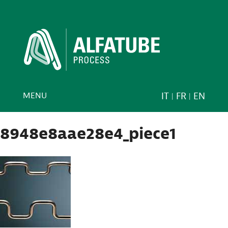
MENU
IT
FR
EN
8948e8aae28e4_piece1