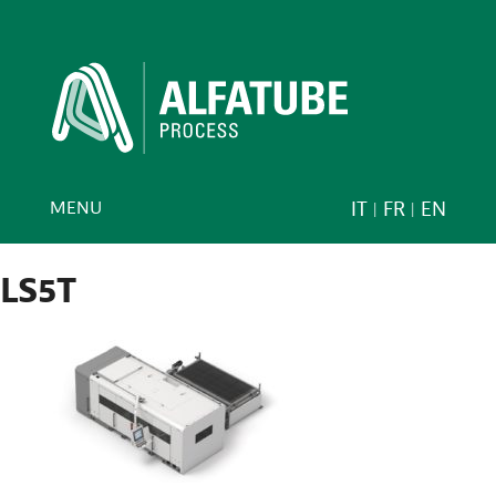
MENU
IT
FR
EN
LS5T