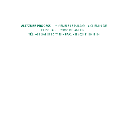
ALFATUBE PROCESS
- IMMEUBLE LE PULSAR - 4 CHEMIN DE
L'ERMITAGE - 25000 BESANCON -
TÉL:
+33 (0)3 81 80 17 58 -
FAX:
+33 (0)3 81 80 18 84