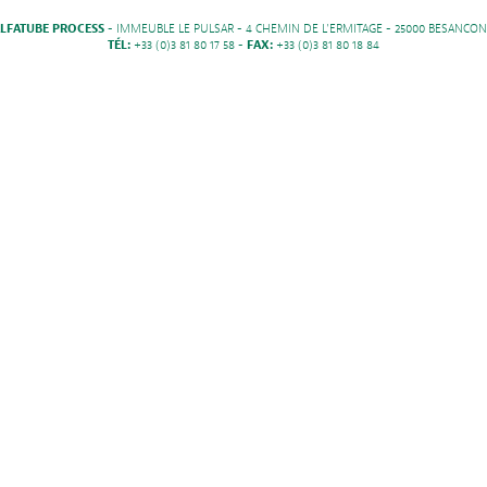
LFATUBE PROCESS
- IMMEUBLE LE PULSAR - 4 CHEMIN DE L'ERMITAGE - 25000 BESANCON
TÉL:
+33 (0)3 81 80 17 58 -
FAX:
+33 (0)3 81 80 18 84