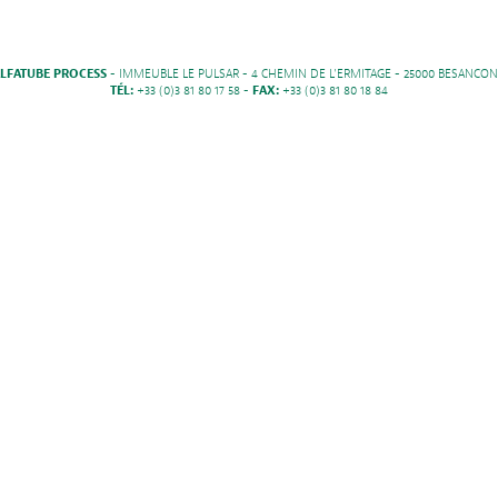
LFATUBE PROCESS
- IMMEUBLE LE PULSAR - 4 CHEMIN DE L'ERMITAGE - 25000 BESANCON
TÉL:
+33 (0)3 81 80 17 58 -
FAX:
+33 (0)3 81 80 18 84