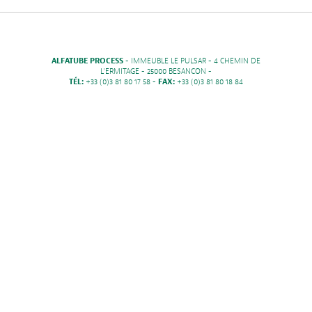
ALFATUBE PROCESS
- IMMEUBLE LE PULSAR - 4 CHEMIN DE
L'ERMITAGE - 25000 BESANCON -
TÉL:
+33 (0)3 81 80 17 58 -
FAX:
+33 (0)3 81 80 18 84