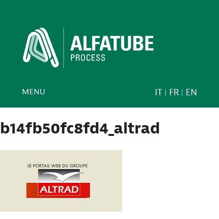
MENU
IT
FR
EN
b14fb50fc8fd4_altrad