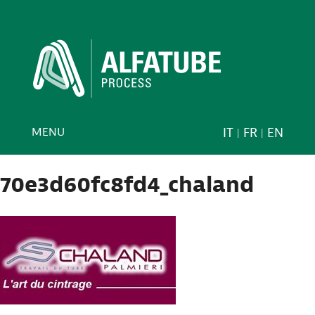
MENU
IT
FR
EN
70e3d60fc8fd4_chaland