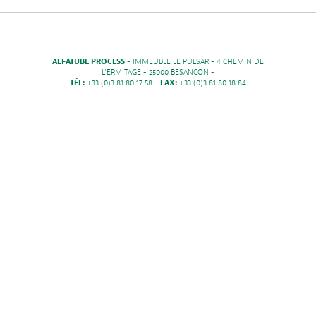
ALFATUBE PROCESS
- IMMEUBLE LE PULSAR - 4 CHEMIN DE
L'ERMITAGE - 25000 BESANCON -
TÉL:
+33 (0)3 81 80 17 58 -
FAX:
+33 (0)3 81 80 18 84