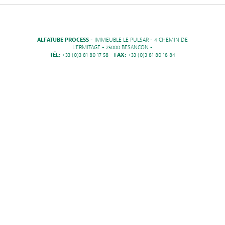
ALFATUBE PROCESS
- IMMEUBLE LE PULSAR - 4 CHEMIN DE
L'ERMITAGE - 25000 BESANCON -
TÉL:
+33 (0)3 81 80 17 58 -
FAX:
+33 (0)3 81 80 18 84