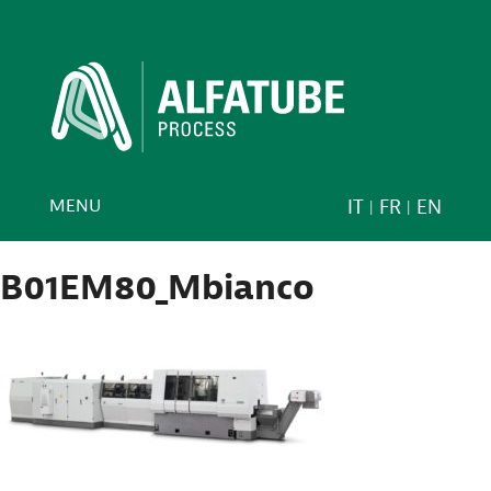
MENU
IT
FR
EN
B01EM80_Mbianco