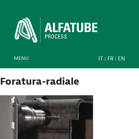
MENU
IT
FR
EN
Foratura-radiale