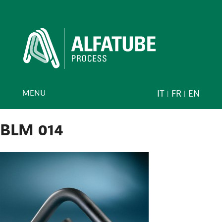
MENU
IT
FR
EN
BLM 014