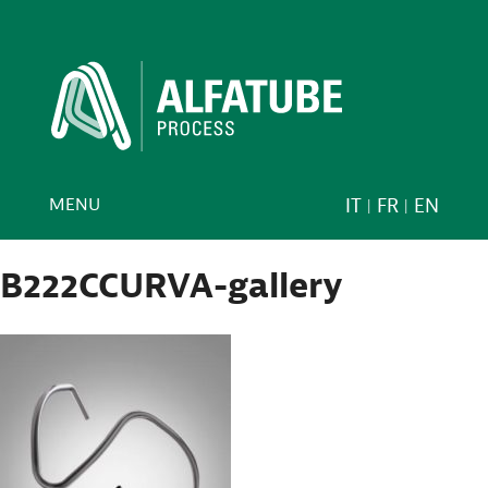
MENU
IT
FR
EN
B222CCURVA-gallery