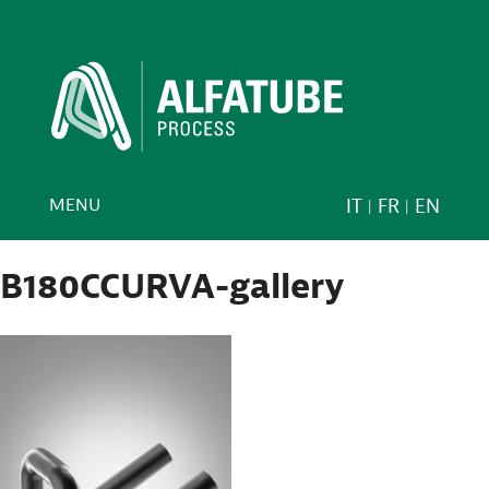
MENU
IT
FR
EN
B180CCURVA-gallery