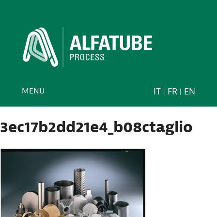
MENU
IT
FR
EN
3ec17b2dd21e4_b08ctaglio